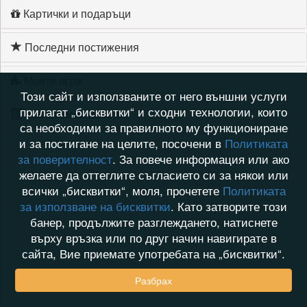
Картички и подаръци
Последни постижения
Моите игри
Този сайт и използваните от него външни услуги
прилагат „бисквитки“ и сходни технологии, които
Хронология на игри
са необходими за правилното му функциониране
и за постигане на целите, посочени в
Политиката
за поверителност
. За повече информация или ако
желаете да оттеглите съгласието си за някои или
всички „бисквитки“, моля, прочетете
Политиката
за използване на бисквитки
. Като затворите този
банер, продължите разглеждането, натиснете
върху връзка или по друг начин навигирате в
сайта, Вие приемате употребата на „бисквитки“.
Разбрах