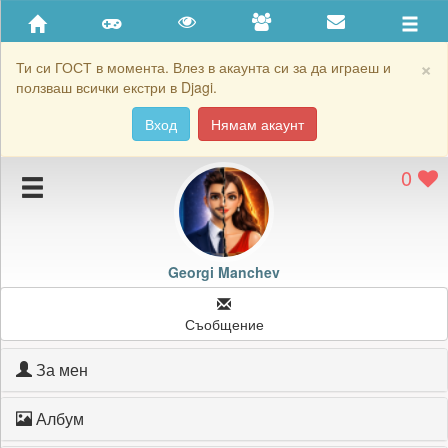
Приятели
Хронология на игри
×
Ти си ГОСТ в момента. Влез в акаунта си за да играеш и
ползваш всички екстри в Djagi.
Активност
Вход
Нямам акаунт
Постижения
0
Подаръците на Georgi Manchev
Картичките на Georgi Manchev
Блокирай Georgi Manchev
Georgi Manchev
Съобщение
За мен
Албум