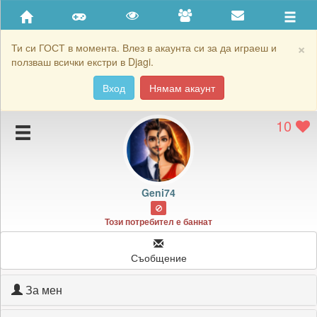
Приятели
Хронология на игри
×
Ти си ГОСТ в момента. Влез в акаунта си за да играеш и
ползваш всички екстри в Djagi.
Активност
Вход
Нямам акаунт
Постижения
10
Подаръците на Geni74
Картичките на Geni74
Блокирай Geni74
Geni74
Този потребител е баннат
Съобщение
За мен