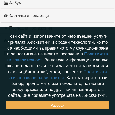
Албум
Картички и подаръци
Последни постижения
Този сайт и използваните от него външни услуги
Моите игри
прилагат „бисквитки“ и сходни технологии, които
са необходими за правилното му функциониране
Хронология на игри
и за постигане на целите, посочени в
Политиката
за поверителност
. За повече информация или ако
желаете да оттеглите съгласието си за някои или
Активност
всички „бисквитки“, моля, прочетете
Политиката
за използване на бисквитки
. Като затворите този
банер, продължите разглеждането, натиснете
върху връзка или по друг начин навигирате в
сайта, Вие приемате употребата на „бисквитки“.
Разбрах