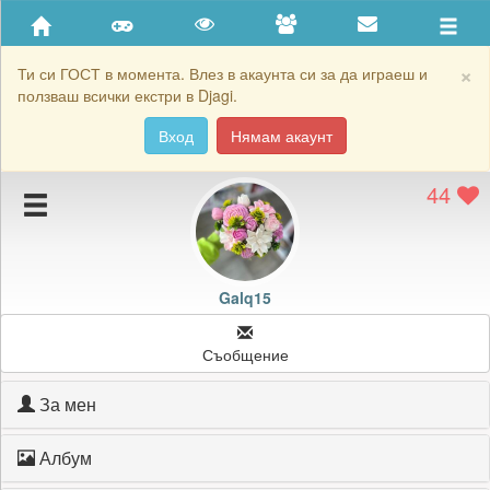
Приятели
Хронология на игри
×
Ти си ГОСТ в момента. Влез в акаунта си за да играеш и
ползваш всички екстри в Djagi.
Активност
Вход
Нямам акаунт
Постижения
44
Подаръците на Galq15
Картичките на Galq15
Блокирай Galq15
Galq15
Съобщение
За мен
Албум