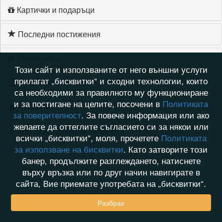
Картички и подаръци
Последни постижения
Моите игри
Този сайт и използваните от него външни услуги
прилагат „бисквитки“ и сходни технологии, които
Хронология на игри
са необходими за правилното му функциониране
и за постигане на целите, посочени в
Политиката
Активност
за поверителност
. За повече информация или ако
желаете да оттеглите съгласието си за някои или
Кой видя профила на Galq15
всички „бисквитки“, моля, прочетете
Политиката
за използване на бисквитки
. Като затворите този
банер, продължите разглеждането, натиснете
върху връзка или по друг начин навигирате в
сайта, Вие приемате употребата на „бисквитки“.
Разбрах