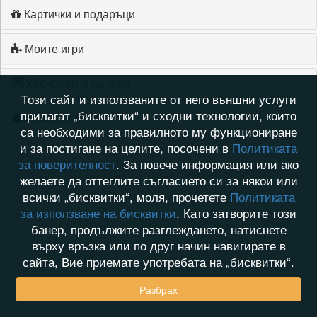
Картички и подаръци
Моите игри
Хронология на игри
Този сайт и използваните от него външни услуги
прилагат „бисквитки“ и сходни технологии, които
Активност
са необходими за правилното му функциониране
и за постигане на целите, посочени в
Политиката
за поверителност
. За повече информация или ако
желаете да оттеглите съгласието си за някои или
всички „бисквитки“, моля, прочетете
Политиката
за използване на бисквитки
. Като затворите този
банер, продължите разглеждането, натиснете
върху връзка или по друг начин навигирате в
сайта, Вие приемате употребата на „бисквитки“.
Разбрах