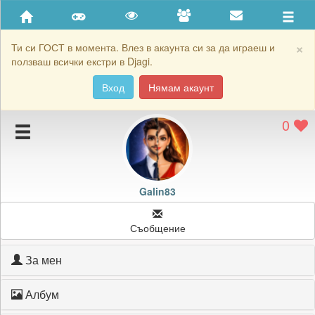
Приятели
Хронология на игри
×
Ти си ГОСТ в момента. Влез в акаунта си за да играеш и
ползваш всички екстри в Djagi.
Активност
Вход
Нямам акаунт
Постижения
0
Подаръците на Galin83
Картичките на Galin83
Блокирай Galin83
Galin83
Съобщение
За мен
Албум