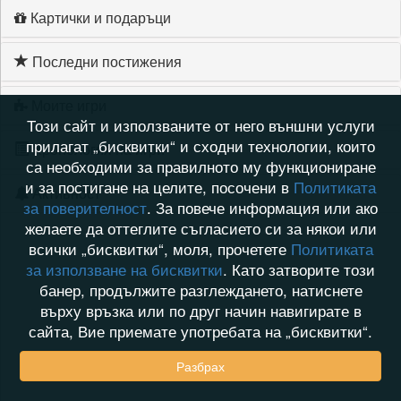
Картички и подаръци
Последни постижения
Моите игри
Този сайт и използваните от него външни услуги
прилагат „бисквитки“ и сходни технологии, които
Хронология на игри
са необходими за правилното му функциониране
и за постигане на целите, посочени в
Политиката
Активност
за поверителност
. За повече информация или ако
желаете да оттеглите съгласието си за някои или
всички „бисквитки“, моля, прочетете
Политиката
за използване на бисквитки
. Като затворите този
банер, продължите разглеждането, натиснете
върху връзка или по друг начин навигирате в
сайта, Вие приемате употребата на „бисквитки“.
Разбрах