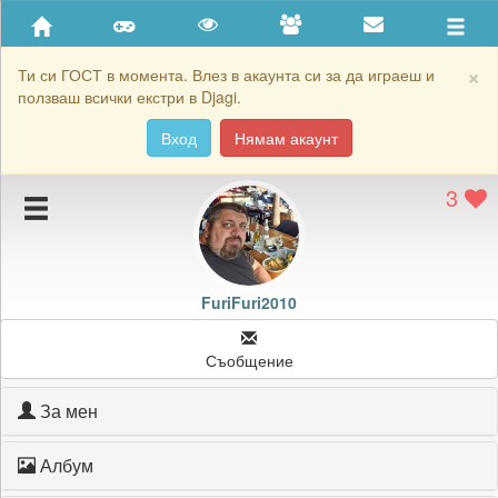
Приятели
Хронология на игри
×
Ти си ГОСТ в момента. Влез в акаунта си за да играеш и
ползваш всички екстри в Djagi.
Активност
Вход
Нямам акаунт
Постижения
3
Подаръците на FuriFuri2010
Картичките на FuriFuri2010
Блокирай FuriFuri2010
FuriFuri2010
Съобщение
За мен
Албум