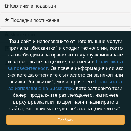
Картички и подаръци
Последни постижения
Моите игри
Този сайт и използваните от него външни услуги
прилагат „бисквитки“ и сходни технологии, които
Хронология на игри
са необходими за правилното му функциониране
и за постигане на целите, посочени в
Политиката
Активност
за поверителност
. За повече информация или ако
желаете да оттеглите съгласието си за някои или
всички „бисквитки“, моля, прочетете
Политиката
за използване на бисквитки
. Като затворите този
банер, продължите разглеждането, натиснете
върху връзка или по друг начин навигирате в
сайта, Вие приемате употребата на „бисквитки“.
Разбрах