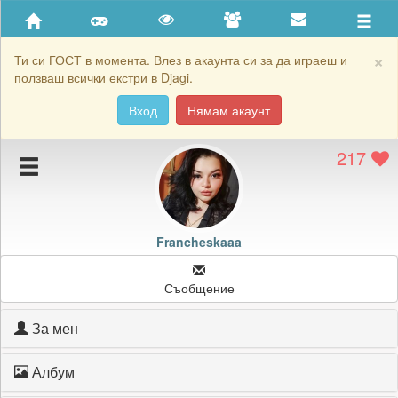
Приятели
Хронология на игри
×
Ти си ГОСТ в момента. Влез в акаунта си за да играеш и
ползваш всички екстри в Djagi.
Активност
Вход
Нямам акаунт
Постижения
217
Подаръците на Francheskaaa
Картичките на Francheskaaa
Блокирай Francheskaaa
Francheskaaa
Съобщение
За мен
Албум