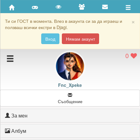
Приятели
Хронология на игри
×
Ти си ГОСТ в момента. Влез в акаунта си за да играеш и
ползваш всички екстри в Djagi.
Активност
Вход
Нямам акаунт
Постижения
0
Подаръците на Fnc_Xpeke
Картичките на Fnc_Xpeke
Блокирай Fnc_Xpeke
Fnc_Xpeke
Съобщение
За мен
Албум