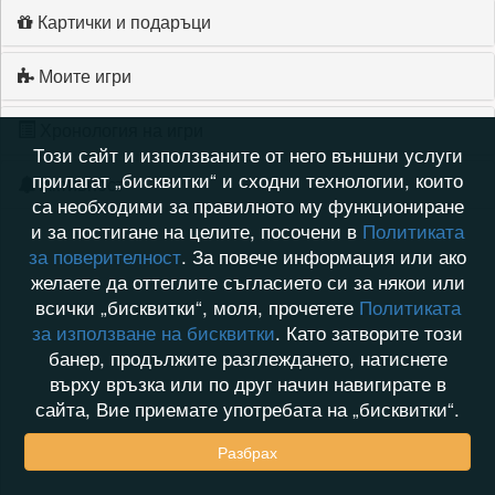
Картички и подаръци
Моите игри
Хронология на игри
Този сайт и използваните от него външни услуги
прилагат „бисквитки“ и сходни технологии, които
Активност
са необходими за правилното му функциониране
и за постигане на целите, посочени в
Политиката
за поверителност
. За повече информация или ако
желаете да оттеглите съгласието си за някои или
всички „бисквитки“, моля, прочетете
Политиката
за използване на бисквитки
. Като затворите този
банер, продължите разглеждането, натиснете
върху връзка или по друг начин навигирате в
сайта, Вие приемате употребата на „бисквитки“.
Разбрах