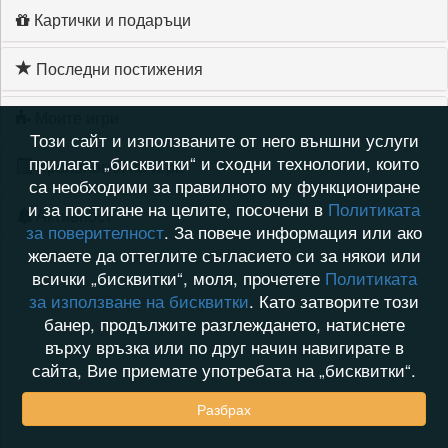
Картички и подаръци
Последни постижения
Моите игри
Този сайт и използваните от него външни услуги
прилагат „бисквитки“ и сходни технологии, които
Хронология на игри
са необходими за правилното му функциониране
и за постигане на целите, посочени в
Политиката
Активност
за поверителност
. За повече информация или ако
желаете да оттеглите съгласието си за някои или
всички „бисквитки“, моля, прочетете
Политиката
за използване на бисквитки
. Като затворите този
банер, продължите разглеждането, натиснете
върху връзка или по друг начин навигирате в
сайта, Вие приемате употребата на „бисквитки“.
Разбрах