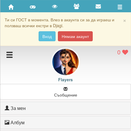
Приятели
Хронология на игри
×
Ти си ГОСТ в момента. Влез в акаунта си за да играеш и
ползваш всички екстри в Djagi.
Активност
Вход
Нямам акаунт
Постижения
0
Подаръците на Flayers
Картичките на Flayers
Блокирай Flayers
Flayers
Съобщение
За мен
Албум