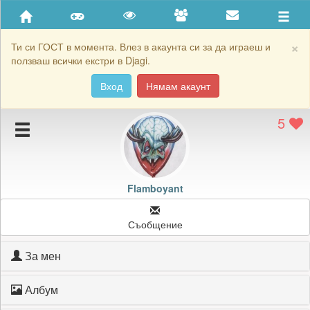
Приятели
Хронология на игри
×
Ти си ГОСТ в момента. Влез в акаунта си за да играеш и
ползваш всички екстри в Djagi.
Активност
Вход
Нямам акаунт
Постижения
5
Подаръците на Flamboyant
Картичките на Flamboyant
Блокирай Flamboyant
Flamboyant
Съобщение
За мен
Албум