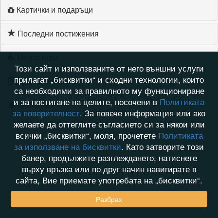
Картички и подаръци
Последни постижения
Моите игри
Този сайт и използваните от него външни услуги
прилагат „бисквитки“ и сходни технологии, които
Хронология на игри
са необходими за правилното му функциониране
и за постигане на целите, посочени в
Политиката
Активност
за поверителност
. За повече информация или ако
желаете да оттеглите съгласието си за някои или
всички „бисквитки“, моля, прочетете
Политиката
за използване на бисквитки
. Като затворите този
банер, продължите разглеждането, натиснете
върху връзка или по друг начин навигирате в
сайта, Вие приемате употребата на „бисквитки“.
Разбрах