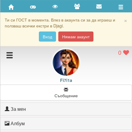
Приятели
Хронология на игри
×
Ти си ГОСТ в момента. Влез в акаунта си за да играеш и
ползваш всички екстри в Djagi.
Активност
Вход
Нямам акаунт
Постижения
0
Подаръците на Fi7i1a
Картичките на Fi7i1a
Блокирай Fi7i1a
Fi7i1a
Съобщение
За мен
Албум