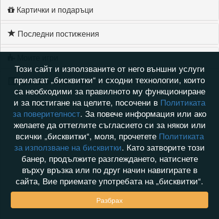
Картички и подаръци
Последни постижения
Моите игри
Този сайт и използваните от него външни услуги
прилагат „бисквитки“ и сходни технологии, които
Хронология на игри
са необходими за правилното му функциониране
и за постигане на целите, посочени в
Политиката
за поверителност
. За повече информация или ако
желаете да оттеглите съгласието си за някои или
всички „бисквитки“, моля, прочетете
Политиката
за използване на бисквитки
. Като затворите този
банер, продължите разглеждането, натиснете
върху връзка или по друг начин навигирате в
сайта, Вие приемате употребата на „бисквитки“.
Разбрах