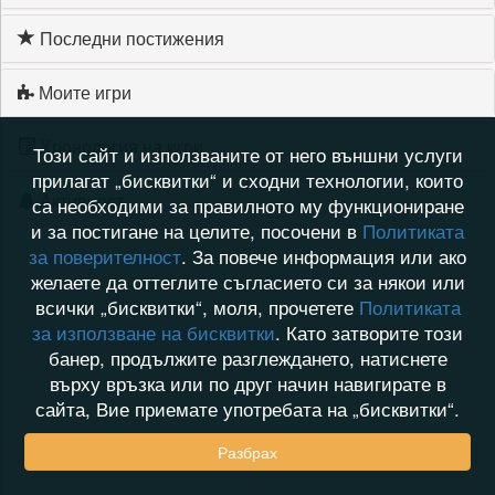
Последни постижения
Моите игри
Хронология на игри
Този сайт и използваните от него външни услуги
прилагат „бисквитки“ и сходни технологии, които
Активност
са необходими за правилното му функциониране
и за постигане на целите, посочени в
Политиката
за поверителност
. За повече информация или ако
желаете да оттеглите съгласието си за някои или
всички „бисквитки“, моля, прочетете
Политиката
за използване на бисквитки
. Като затворите този
банер, продължите разглеждането, натиснете
върху връзка или по друг начин навигирате в
сайта, Вие приемате употребата на „бисквитки“.
Разбрах