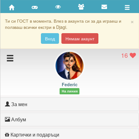
Приятели
Хронология на игри
×
Ти си ГОСТ в момента. Влез в акаунта си за да играеш и
ползваш всички екстри в Djagi.
Активност
Вход
Нямам акаунт
Постижения
16
Подаръците на Federic
Картичките на Federic
Блокирай Federic
Federic
На линия
За мен
Албум
Картички и подаръци