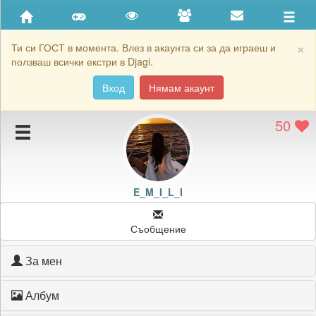
Приятели
Хронология на игри
×
Ти си ГОСТ в момента. Влез в акаунта си за да играеш и
ползваш всички екстри в Djagi.
Активност
Вход
Нямам акаунт
Постижения
50
Подаръците на E_M_I_L_I
Картичките на E_M_I_L_I
Блокирай E_M_I_L_I
E_M_I_L_I
Съобщение
За мен
Албум