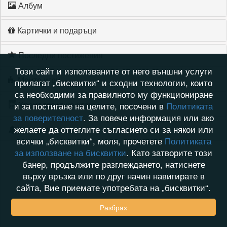
Албум
Картички и подаръци
Последни постижения
Този сайт и използваните от него външни услуги
Моите игри
прилагат „бисквитки“ и сходни технологии, които
са необходими за правилното му функциониране
Хронология на игри
и за постигане на целите, посочени в
Политиката
за поверителност
. За повече информация или ако
желаете да оттеглите съгласието си за някои или
Активност
всички „бисквитки“, моля, прочетете
Политиката
за използване на бисквитки
. Като затворите този
банер, продължите разглеждането, натиснете
върху връзка или по друг начин навигирате в
сайта, Вие приемате употребата на „бисквитки“.
Разбрах