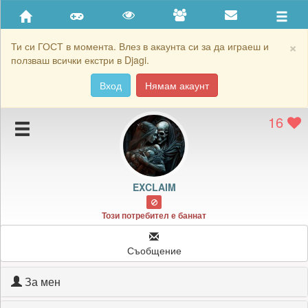
Приятели
Хронология на игри
×
Ти си ГОСТ в момента. Влез в акаунта си за да играеш и
ползваш всички екстри в Djagi.
Активност
Вход
Нямам акаунт
Постижения
16
Подаръците на EXCLAIM
Картичките на EXCLAIM
Блокирай EXCLAIM
EXCLAIM
Този потребител е баннат
Съобщение
За мен