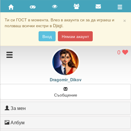
Приятели
Хронология на игри
×
Ти си ГОСТ в момента. Влез в акаунта си за да играеш и
ползваш всички екстри в Djagi.
Активност
Вход
Нямам акаунт
Постижения
0
Подаръците на Dragomir_Dikov
Картичките на Dragomir_Dikov
Блокирай Dragomir_Dikov
Dragomir_Dikov
Съобщение
За мен
Албум