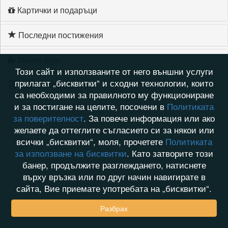
Картички и подаръци
Последни постижения
Моите игри
Този сайт и използваните от него външни услуги
прилагат „бисквитки“ и сходни технологии, които
Хронология на игри
са необходими за правилното му функциониране
и за постигане на целите, посочени в
Политиката
за поверителност
. За повече информация или ако
желаете да оттеглите съгласието си за някои или
всички „бисквитки“, моля, прочетете
Политиката
за използване на бисквитки
. Като затворите този
банер, продължите разглеждането, натиснете
върху връзка или по друг начин навигирате в
сайта, Вие приемате употребата на „бисквитки“.
Разбрах