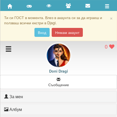
Приятели
Хронология на игри
×
Ти си ГОСТ в момента. Влез в акаунта си за да играеш и
ползваш всички екстри в Djagi.
Активност
Вход
Нямам акаунт
Постижения
0
Подаръците на Doni Dragi
Картичките на Doni Dragi
Блокирай Doni Dragi
Doni Dragi
Съобщение
За мен
Албум