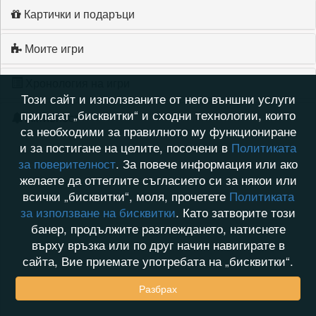
Картички и подаръци
Моите игри
Хронология на игри
Този сайт и използваните от него външни услуги
прилагат „бисквитки“ и сходни технологии, които
Активност
са необходими за правилното му функциониране
и за постигане на целите, посочени в
Политиката
за поверителност
. За повече информация или ако
желаете да оттеглите съгласието си за някои или
всички „бисквитки“, моля, прочетете
Политиката
за използване на бисквитки
. Като затворите този
банер, продължите разглеждането, натиснете
върху връзка или по друг начин навигирате в
сайта, Вие приемате употребата на „бисквитки“.
Разбрах