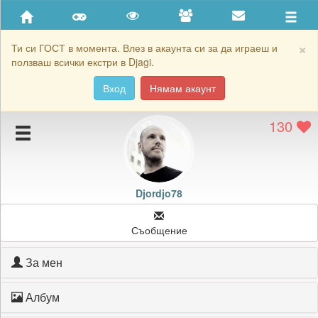
Приятели
Хронология на игри
×
Ти си ГОСТ в момента. Влез в акаунта си за да играеш и
ползваш всички екстри в Djagi.
Активност
Вход
Нямам акаунт
Постижения
130
Подаръците на Djordjo78
Картичките на Djordjo78
Блокирай Djordjo78
Djordjo78
Съобщение
За мен
Албум