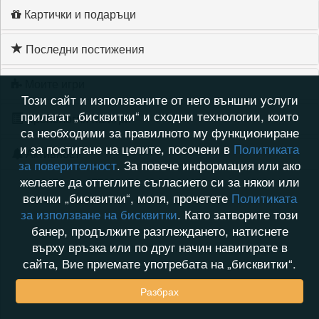
Картички и подаръци
Последни постижения
Моите игри
Този сайт и използваните от него външни услуги
прилагат „бисквитки“ и сходни технологии, които
Хронология на игри
са необходими за правилното му функциониране
и за постигане на целите, посочени в
Политиката
Активност
за поверителност
. За повече информация или ако
желаете да оттеглите съгласието си за някои или
всички „бисквитки“, моля, прочетете
Политиката
за използване на бисквитки
. Като затворите този
банер, продължите разглеждането, натиснете
върху връзка или по друг начин навигирате в
сайта, Вие приемате употребата на „бисквитки“.
Разбрах