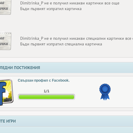
ма
Dimitrinka_P не е получил никакви картички все още
ички
Бъди първият изпратил картичка
ма
Dimitrinka_P не е получил никакви специални картички все
ички
Бъди първият изпратил специална картичка
ЛЕДНИ ПОСТИЖЕНИЯ
Свързан профил с Facebook.
1/1
ТЕ ИГРИ