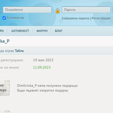
Запомни ме
Забравена парола
|
Регистрация
РИ
АКТИВНОСТ
ФОРУМ
БЛОГ
nka_P
 да играе
Табла
 регистриране:
19 юли 2023
о на линия:
11.09.2023
ма
Dimitrinka_P няма получени подаръци
ръци
Бъди първият изпратил подарък