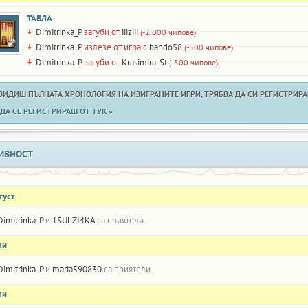
ТАБЛА
Dimitrinka_P
загуби от
iiiziii
(-2,000 чипове)
Dimitrinka_P
излезе от игра с
bando58
(-500 чипове)
Dimitrinka_P
загуби от
Krasimira_St
(-500 чипове)
 ВИДИШ ПЪЛНАТА ХРОНОЛОГИЯ НА ИЗИГРАНИТЕ ИГРИ, ТРЯБВА ДА СИ РЕГИСТРИРАН
ДА СЕ РЕГИСТРИРАШ ОТ ТУК »
ИВНОСТ
густ
Dimitrinka_P
и
1SULZI4KA
са приятели.
ли
Dimitrinka_P
и
maria590830
са приятели.
ли