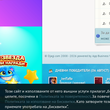
За да
МОЖЕ 
© Djagi.com 2008 - 2026 powered by App Business 
ДНЕВНИ ПОБЕДИТЕЛИ (06 АВГУСТ)
_JenTaRo
_po
Генерал (зарове)
Този сайт и използваните от него външни услуги прилагат 
Matrix__
ici
Не се Сърди
Bi
целите, посочени в
Политиката за поверителност
. За повеч
Политиката за използване на бисквитки
. Като затворите то
В djagi.com може да играете любимите си игри ка
приемате употребата на „бисквитки“.