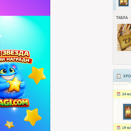
ТАБЛА
ХРО
24 ю
19 ю