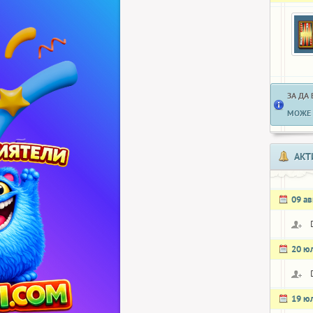
ЗА ДА
МОЖЕ 
АКТ
09 ав
20 ю
19 ю