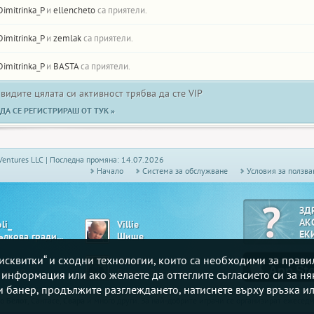
Dimitrinka_P
и
ellencheto
са приятели.
Dimitrinka_P
и
zemlak
са приятели.
Dimitrinka_P
и
BASTA
са приятели.
 видите цялата си активност трябва да сте VIP
ДА СЕ РЕГИСТРИРАШ ОТ ТУК »
Ventures LLC | Последна промяна: 14.07.2026
Начало
Системa за обслужване
Условия за ползва
ЗД
АК
li_
Villie
ЕК
Ябълкова градина
Шише
„бисквитки“ и сходни технологии, които са необходими за прав
nko
Misteriya
ngo 90
Белот - Висша лига
е информация или ако желаете да оттеглите съгласието си за ня
зи банер, продължите разглеждането, натиснете върху връзка ил
то
Белот
, Сантасе,
Свара
и много други. За най-добрите играчи се организират ежесе