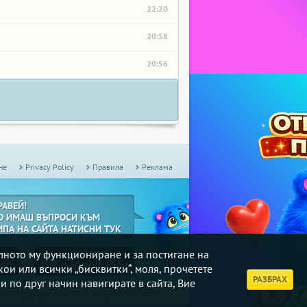
22:20
20:58
20:56
не
Privacy Policy
Правила
Реклама
РАВЕЙ!
О ИМАШ ВЪПРОСИ КЪМ
ИПА НА САЙТА НАТИСНИ ТУК
илното му функциониране и за постигане на
кои или всички „бисквитки“, моля, прочетете
РАЗБРАХ
и по друг начин навигирате в сайта, Вие
дмични
Турнири
, в които може да се включите.