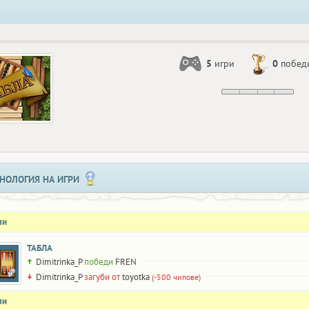
5
игри
0
побед
НОЛОГИЯ НА ИГРИ
ли
ТАБЛА
Dimitrinka_P
победи
FREN
Dimitrinka_P
загуби от
toyotka
(-500 чипове)
ли