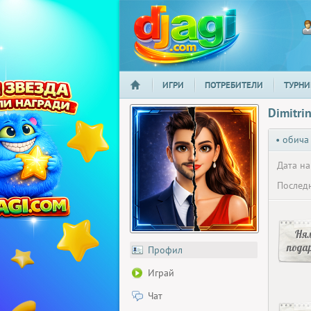
ИГРИ
ПОТРЕБИТЕЛИ
ТУРНИ
НАЧАЛО
djagi.com
Dimitri
• обича
Дата на
Последн
Ня
пода
Профил
Играй
Чат