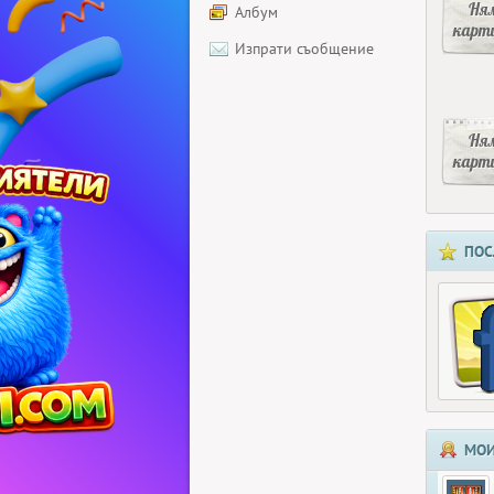
Ня
Албум
карт
Изпрати съобщение
Ня
карт
ПОС
МОИ