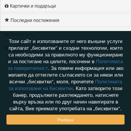
Картички и подаръци
Последни постижения
Моите игри
Този сайт и използваните от него външни услуги
прилагат „бисквитки“ и сходни технологии, които
Хронология на игри
са необходими за правилното му функциониране
и за постигане на целите, посочени в
Политиката
за поверителност
. За повече информация или ако
желаете да оттеглите съгласието си за някои или
всички „бисквитки“, моля, прочетете
Политиката
за използване на бисквитки
. Като затворите този
банер, продължите разглеждането, натиснете
върху връзка или по друг начин навигирате в
сайта, Вие приемате употребата на „бисквитки“.
Разбрах