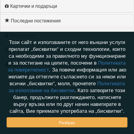
Картички и подаръци
Последни постижения
Моите игри
Този сайт и използваните от него външни услуги
прилагат „бисквитки“ и сходни технологии, които
Хронология на игри
са необходими за правилното му функциониране
и за постигане на целите, посочени в
Политиката
Активност
за поверителност
. За повече информация или ако
желаете да оттеглите съгласието си за някои или
всички „бисквитки“, моля, прочетете
Политиката
за използване на бисквитки
. Като затворите този
банер, продължите разглеждането, натиснете
върху връзка или по друг начин навигирате в
сайта, Вие приемате употребата на „бисквитки“.
Разбрах