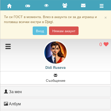
Приятели
Хронология на игри
×
Ти си ГОСТ в момента. Влез в акаунта си за да играеш и
ползваш всички екстри в Djagi.
Активност
Вход
Нямам акаунт
Постижения
0
Подаръците на Didi Ruseva
Картичките на Didi Ruseva
Блокирай Didi Ruseva
Didi Ruseva
Съобщение
За мен
Албум