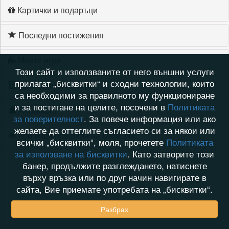
Картички и подаръци
Последни постижения
Моите игри
Този сайт и използваните от него външни услуги
прилагат „бисквитки“ и сходни технологии, които
Хронология на игри
са необходими за правилното му функциониране
и за постигане на целите, посочени в
Политиката
Активност
за поверителност
. За повече информация или ако
желаете да оттеглите съгласието си за някои или
Кой видя профила на Dara_Ne
всички „бисквитки“, моля, прочетете
Политиката
за използване на бисквитки
. Като затворите този
банер, продължите разглеждането, натиснете
върху връзка или по друг начин навигирате в
сайта, Вие приемате употребата на „бисквитки“.
Разбрах