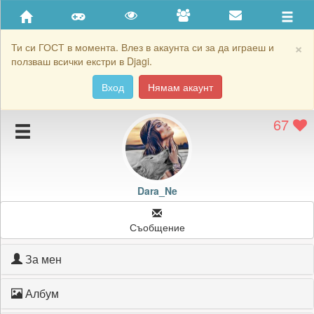
Приятели
Хронология на игри
×
Ти си ГОСТ в момента. Влез в акаунта си за да играеш и
ползваш всички екстри в Djagi.
Активност
Вход
Нямам акаунт
Постижения
67
Подаръците на Dara_Ne
Картичките на Dara_Ne
Блокирай Dara_Ne
Dara_Ne
Съобщение
За мен
Албум