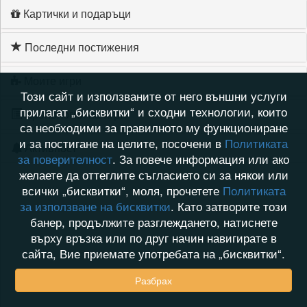
Картички и подаръци
Последни постижения
Моите игри
Този сайт и използваните от него външни услуги
прилагат „бисквитки“ и сходни технологии, които
Хронология на игри
са необходими за правилното му функциониране
и за постигане на целите, посочени в
Политиката
Активност
за поверителност
. За повече информация или ако
желаете да оттеглите съгласието си за някои или
всички „бисквитки“, моля, прочетете
Политиката
за използване на бисквитки
. Като затворите този
банер, продължите разглеждането, натиснете
върху връзка или по друг начин навигирате в
сайта, Вие приемате употребата на „бисквитки“.
Разбрах