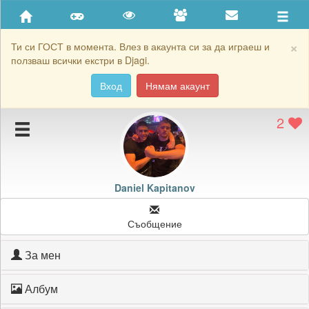
Приятели
Хронология на игри
×
Ти си ГОСТ в момента. Влез в акаунта си за да играеш и
ползваш всички екстри в Djagi.
Активност
Вход
Нямам акаунт
Постижения
2
Подаръците на Daniel Kapitanov
Картичките на Daniel Kapitanov
Блокирай Daniel Kapitanov
Daniel Kapitanov
Съобщение
За мен
Албум