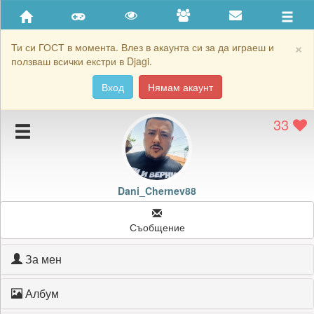
Приятели
Хронология на игри
×
Ти си ГОСТ в момента. Влез в акаунта си за да играеш и
ползваш всички екстри в Djagi.
Активност
Вход
Нямам акаунт
Постижения
33
Подаръците на Dani_Chernev88
Картичките на Dani_Chernev88
Блокирай Dani_Chernev88
Dani_Chernev88
Съобщение
За мен
Албум