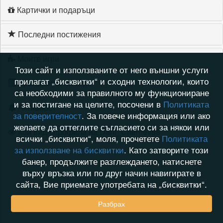
Картички и подаръци
Последни постижения
Моите игри
Този сайт и използваните от него външни услуги
прилагат „бисквитки“ и сходни технологии, които
Хронология на игри
са необходими за правилното му функциониране
и за постигане на целите, посочени в
Политиката
Активност
за поверителност
. За повече информация или ако
желаете да оттеглите съгласието си за някои или
Кой видя профила на Dani_Chernev88
всички „бисквитки“, моля, прочетете
Политиката
за използване на бисквитки
. Като затворите този
банер, продължите разглеждането, натиснете
върху връзка или по друг начин навигирате в
сайта, Вие приемате употребата на „бисквитки“.
Разбрах