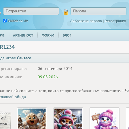
Запомни ме
Забравена парола
|
Регистрация
РИ
АКТИВНОСТ
ФОРУМ
БЛОГ
R1234
 да играе
Сантасе
 регистриране:
06 септември 2014
о на линия:
09.08.2026
ват не най-силните, а тези, които се приспособяват към промените. – 
ладвай обида
 39
ръка