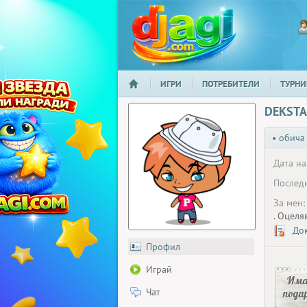
ИГРИ
ПОТРЕБИТЕЛИ
ТУРНИ
НАЧАЛО
djagi.com
DEKSTA
• обича
Дата на
Последн
За мен:
. Оцеля
Док
Профил
Играй
Има
Чат
пода