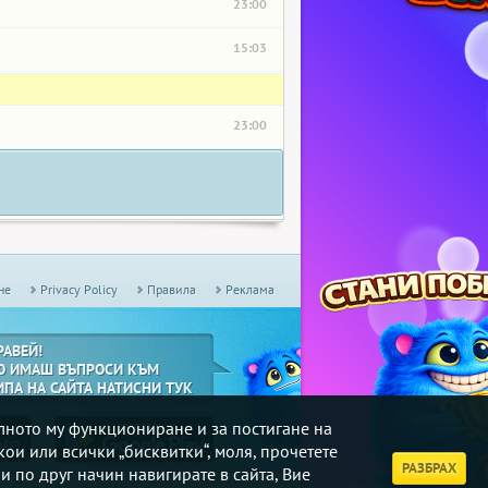
23:00
15:03
23:00
не
Privacy Policy
Правила
Реклама
РАВЕЙ!
О ИМАШ ВЪПРОСИ КЪМ
ИПА НА САЙТА НАТИСНИ ТУК
илното му функциониране и за постигане на
кои или всички „бисквитки“, моля, прочетете
РАЗБРАХ
и по друг начин навигирате в сайта, Вие