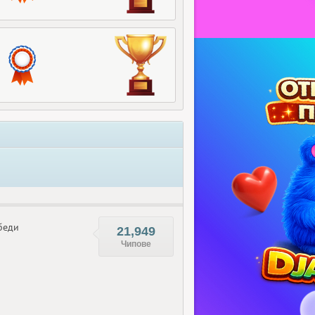
беди
21,949
Чипове