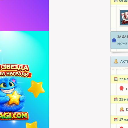
06 ав
ЗА ДА
МОЖЕ 
АКТ
22 м
21 м
17 ма