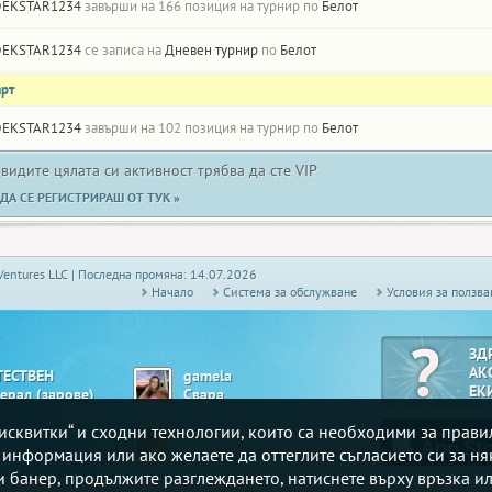
DEKSTAR1234
завърши на 166 позиция на турнир по
Белот
DEKSTAR1234
се записа на
Дневен турнир
по
Белот
арт
DEKSTAR1234
завърши на 102 позиция на турнир по
Белот
 видите цялата си активност трябва да сте VIP
ДА СЕ РЕГИСТРИРАШ ОТ ТУК »
Ventures LLC | Последна промяна: 14.07.2026
Начало
Системa за обслужване
Условия за ползва
ЗД
АК
TECTBEH
gamela
ЕК
нерал (зарове)
Свара
„бисквитки“ и сходни технологии, които са необходими за прав
loma77
ObichamKartofi
ше
Uno Djagi
е информация или ако желаете да оттеглите съгласието си за ня
зи банер, продължите разглеждането, натиснете върху връзка ил