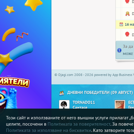
16 м
За да
МОЖЕ 
© Djagi.com 2008 - 2026 powered by App Business 
ДНЕВНИ ПОБЕДИТЕЛИ (09 АВГУСТ)
TORNADO11
EC
Сантасе
Ге
Този сайт и използваните от него външни услуги прилагат 
pettaarr93
Pa
Билярд
Ши
целите, посочени в
Политиката за поверителност
. За повеч
Политиката за използване на бисквитки
. Като затворите то