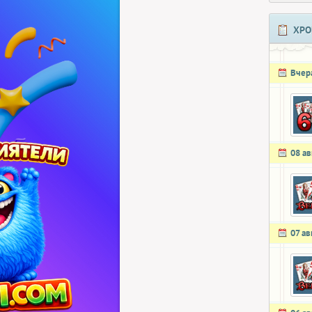
ХРО
Вчер
08 ав
07 ав