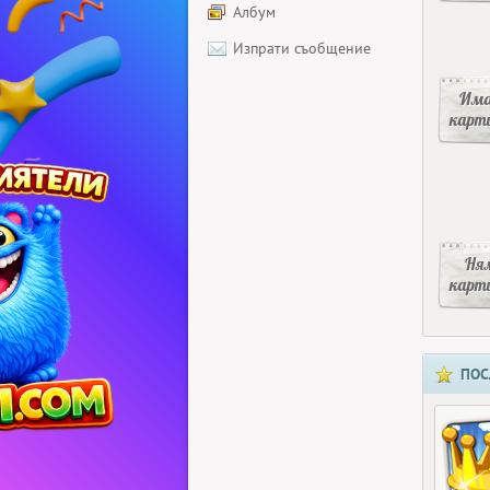
Албум
Изпрати съобщение
Има
карт
Ня
карт
ПОС