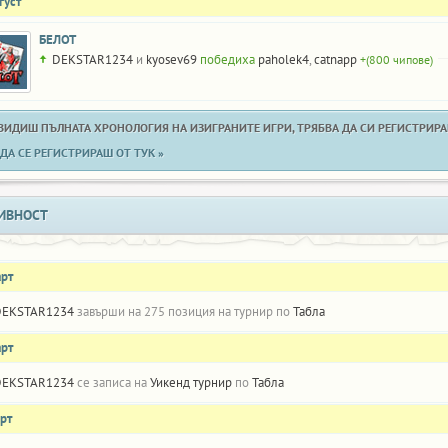
густ
БЕЛОТ
DEKSTAR1234
и
kyosev69
победиха
paholek4
,
catnapp
+(800 чипове)
 ВИДИШ ПЪЛНАТА ХРОНОЛОГИЯ НА ИЗИГРАНИТЕ ИГРИ, ТРЯБВА ДА СИ РЕГИСТРИРАН
ДА СЕ РЕГИСТРИРАШ ОТ ТУК »
ИВНОСТ
арт
DEKSTAR1234
завърши на 275 позиция на турнир по
Табла
арт
DEKSTAR1234
се записа на
Уикенд турнир
по
Табла
рт