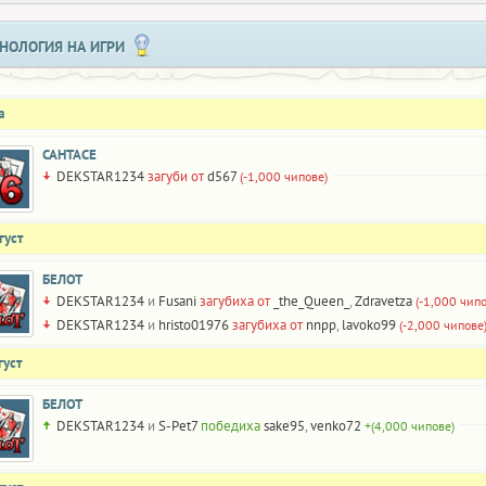
НОЛОГИЯ НА ИГРИ
а
САНТАСЕ
DEKSTAR1234
загуби от
d567
(-1,000 чипове)
густ
БЕЛОТ
DEKSTAR1234
и
Fusani
загубиха от
_the_Queen_
,
Zdravetza
(-1,000 чипо
DEKSTAR1234
и
hristo01976
загубиха от
nnpp
,
lavoko99
(-2,000 чипове
густ
БЕЛОТ
DEKSTAR1234
и
S-Pet7
победиха
sake95
,
venko72
+(4,000 чипове)