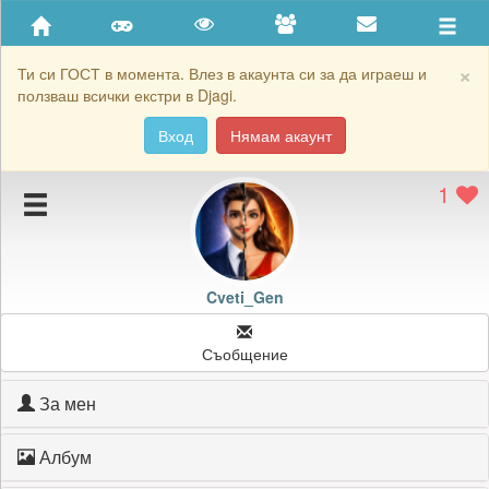
Приятели
Хронология на игри
×
Ти си ГОСТ в момента. Влез в акаунта си за да играеш и
ползваш всички екстри в Djagi.
Активност
Вход
Нямам акаунт
Постижения
1
Подаръците на Cveti_Gen
Картичките на Cveti_Gen
Блокирай Cveti_Gen
Cveti_Gen
Съобщение
За мен
Албум