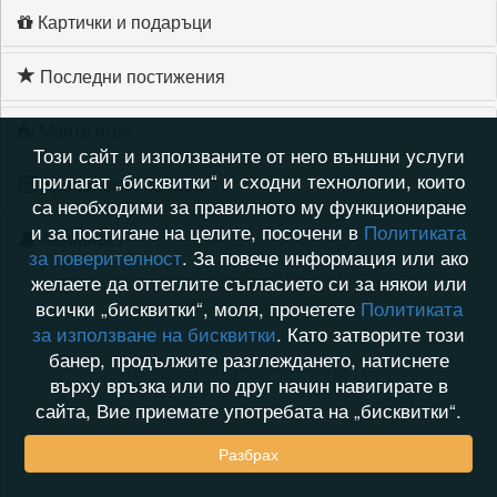
Картички и подаръци
Последни постижения
Моите игри
Този сайт и използваните от него външни услуги
прилагат „бисквитки“ и сходни технологии, които
Хронология на игри
са необходими за правилното му функциониране
и за постигане на целите, посочени в
Политиката
Активност
за поверителност
. За повече информация или ако
желаете да оттеглите съгласието си за някои или
всички „бисквитки“, моля, прочетете
Политиката
за използване на бисквитки
. Като затворите този
банер, продължите разглеждането, натиснете
върху връзка или по друг начин навигирате в
сайта, Вие приемате употребата на „бисквитки“.
Разбрах