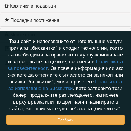
Картички и подаръци
Последни постижения
Моите игри
Този сайт и използваните от него външни услуги
прилагат „бисквитки“ и сходни технологии, които
Хронология на игри
са необходими за правилното му функциониране
и за постигане на целите, посочени в
Политиката
Активност
за поверителност
. За повече информация или ако
желаете да оттеглите съгласието си за някои или
всички „бисквитки“, моля, прочетете
Политиката
за използване на бисквитки
. Като затворите този
банер, продължите разглеждането, натиснете
върху връзка или по друг начин навигирате в
сайта, Вие приемате употребата на „бисквитки“.
Разбрах