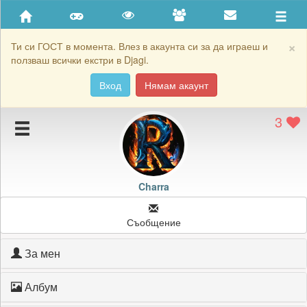
Приятели
Хронология на игри
×
Ти си ГОСТ в момента. Влез в акаунта си за да играеш и
ползваш всички екстри в Djagi.
Активност
Вход
Нямам акаунт
Постижения
3
Подаръците на Charra
Картичките на Charra
Блокирай Charra
Charra
Съобщение
За мен
Албум