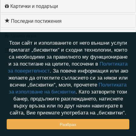
Картички и подаръци
Последни постижения
Моите игри
Този сайт и използваните от него външни услуги
прилагат „бисквитки“ и сходни технологии, които
Хронология на игри
са необходими за правилното му функциониране
и за постигане на целите, посочени в
Политиката
за поверителност
. За повече информация или ако
желаете да оттеглите съгласието си за някои или
всички „бисквитки“, моля, прочетете
Политиката
за използване на бисквитки
. Като затворите този
банер, продължите разглеждането, натиснете
върху връзка или по друг начин навигирате в
сайта, Вие приемате употребата на „бисквитки“.
Разбрах