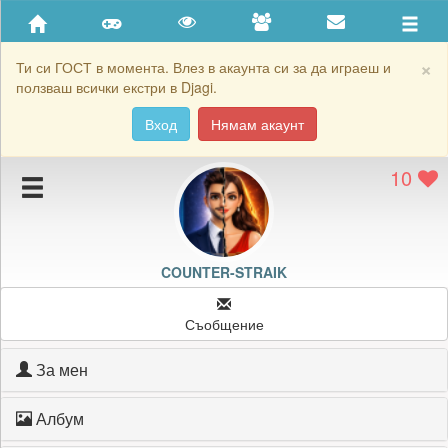
Приятели
Хронология на игри
×
Ти си ГОСТ в момента. Влез в акаунта си за да играеш и
ползваш всички екстри в Djagi.
Активност
Вход
Нямам акаунт
Постижения
10
Подаръците на COUNTER-STRAIK
Картичките на COUNTER-STRAIK
Блокирай COUNTER-STRAIK
COUNTER-STRAIK
Съобщение
За мен
Албум