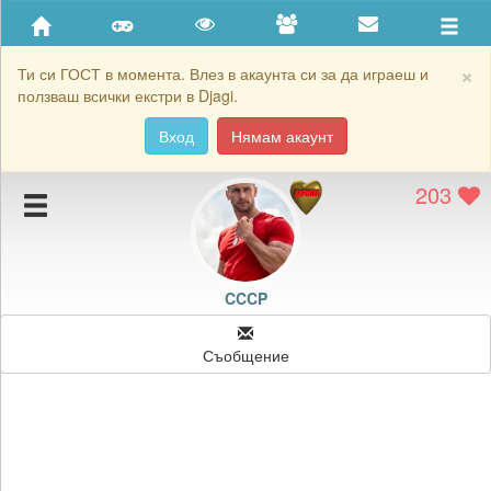
Приятели
Хронология на игри
×
Ти си ГОСТ в момента. Влез в акаунта си за да играеш и
ползваш всички екстри в Djagi.
Активност
Вход
Нямам акаунт
Постижения
203
Подаръците на CCCP
Картичките на CCCP
Блокирай CCCP
CCCP
Съобщение