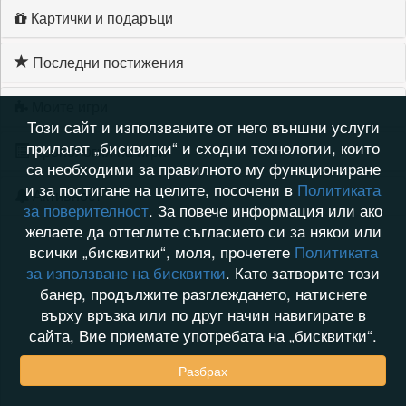
Картички и подаръци
Последни постижения
Моите игри
Този сайт и използваните от него външни услуги
прилагат „бисквитки“ и сходни технологии, които
Хронология на игри
са необходими за правилното му функциониране
и за постигане на целите, посочени в
Политиката
Активност
за поверителност
. За повече информация или ако
желаете да оттеглите съгласието си за някои или
всички „бисквитки“, моля, прочетете
Политиката
за използване на бисквитки
. Като затворите този
банер, продължите разглеждането, натиснете
върху връзка или по друг начин навигирате в
сайта, Вие приемате употребата на „бисквитки“.
Разбрах