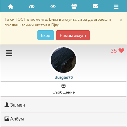
Приятели
Хронология на игри
×
Ти си ГОСТ в момента. Влез в акаунта си за да играеш и
ползваш всички екстри в Djagi.
Активност
Вход
Нямам акаунт
Постижения
35
Подаръците на Burgas75
Картичките на Burgas75
Блокирай Burgas75
Burgas75
Съобщение
За мен
Албум