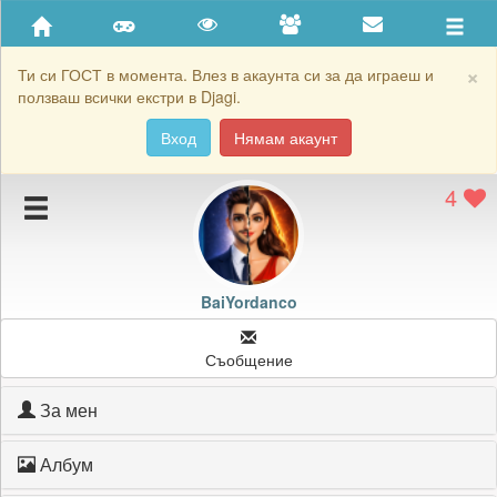
Приятели
Хронология на игри
×
Ти си ГОСТ в момента. Влез в акаунта си за да играеш и
ползваш всички екстри в Djagi.
Активност
Вход
Нямам акаунт
Постижения
4
Подаръците на BaiYordanco
Картичките на BaiYordanco
Блокирай BaiYordanco
BaiYordanco
Съобщение
За мен
Албум