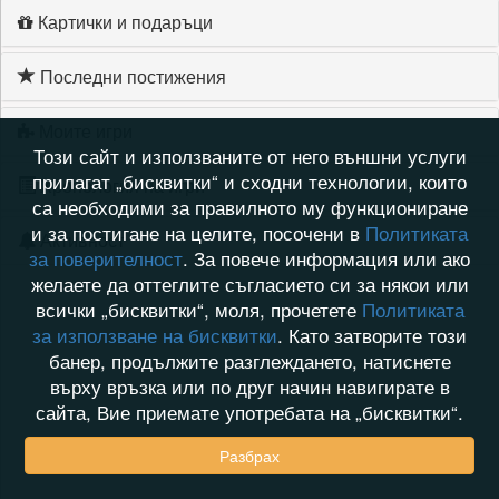
Картички и подаръци
Последни постижения
Моите игри
Този сайт и използваните от него външни услуги
прилагат „бисквитки“ и сходни технологии, които
Хронология на игри
са необходими за правилното му функциониране
и за постигане на целите, посочени в
Политиката
Активност
за поверителност
. За повече информация или ако
желаете да оттеглите съгласието си за някои или
всички „бисквитки“, моля, прочетете
Политиката
за използване на бисквитки
. Като затворите този
банер, продължите разглеждането, натиснете
върху връзка или по друг начин навигирате в
сайта, Вие приемате употребата на „бисквитки“.
Разбрах