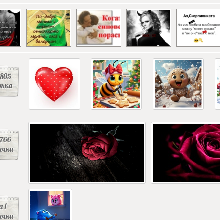
805
ръка
766
ички
 1
ички