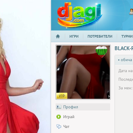
ИГРИ
ПОТРЕБИТЕЛИ
ТУРНИ
НАЧАЛО
djagi.com
BLACK-
• обича
Дата на
Последн
За мен:
Профил
Играй
Чат