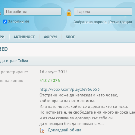
Запомни ме
Забравена парола
|
Регистрация
РИ
АКТИВНОСТ
ФОРУМ
БЛОГ
RED
 да играе
Табла
 регистриране:
16 август 2014
о на линия:
31.07.2026
http://vbox7.com/play:0e966b53
Отстрани може да изглеждам като човек,
който прави каквото си иска.
Или като човек, който се държи както си иска.
Но истината е, че свободата има много висока це
и аз съм сключила договор със себе си
да я плащам без да се оплаквам...
Докладвай обида