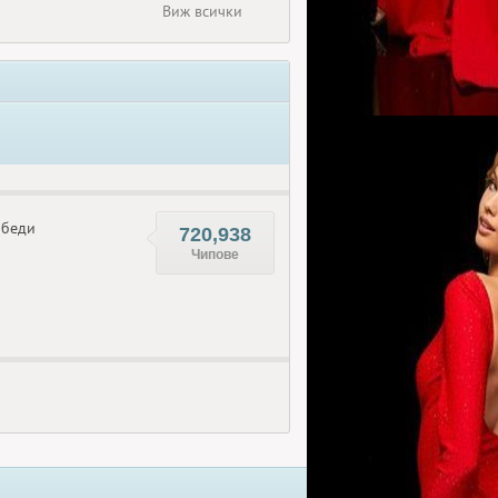
Виж всички
беди
720,938
Чипове