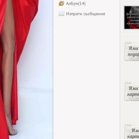
Албум(14)
Изпрати съобщение
Има 
пода
Има 
карт
Има
карт