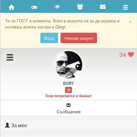
Приятели
Хронология на игри
×
Ти си ГОСТ в момента. Влез в акаунта си за да играеш и
ползваш всички екстри в Djagi.
Активност
Вход
Нямам акаунт
Постижения
34
Подаръците на B0BY
Картичките на B0BY
Блокирай B0BY
B0BY
Този потребител е баннат
Съобщение
За мен