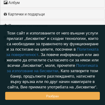
Албум
Картички и подаръци
Последни постижения
Този сайт и използваните от него външни услуги
Моите игри
прилагат „бисквитки“ и сходни технологии, които
са необходими за правилното му функциониране
Хронология на игри
и за постигане на целите, посочени в
Политиката
за поверителност
. За повече информация или ако
желаете да оттеглите съгласието си за някои или
Активност
всички „бисквитки“, моля, прочетете
Политиката
за използване на бисквитки
. Като затворите този
банер, продължите разглеждането, натиснете
върху връзка или по друг начин навигирате в
сайта, Вие приемате употребата на „бисквитки“.
Разбрах