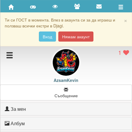
Приятели
Хронология на игри
×
Ти си ГОСТ в момента. Влез в акаунта си за да играеш и
ползваш всички екстри в Djagi.
Активност
Вход
Нямам акаунт
Постижения
1
Подаръците на AzsamKevin
Картичките на AzsamKevin
Блокирай AzsamKevin
AzsamKevin
Съобщение
За мен
Албум