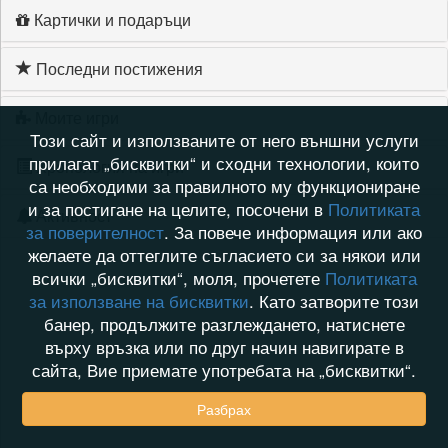
Картички и подаръци
Последни постижения
Моите игри
Този сайт и използваните от него външни услуги
прилагат „бисквитки“ и сходни технологии, които
Хронология на игри
са необходими за правилното му функциониране
и за постигане на целите, посочени в
Политиката
Активност
за поверителност
. За повече информация или ако
желаете да оттеглите съгласието си за някои или
всички „бисквитки“, моля, прочетете
Политиката
за използване на бисквитки
. Като затворите този
банер, продължите разглеждането, натиснете
върху връзка или по друг начин навигирате в
сайта, Вие приемате употребата на „бисквитки“.
Разбрах