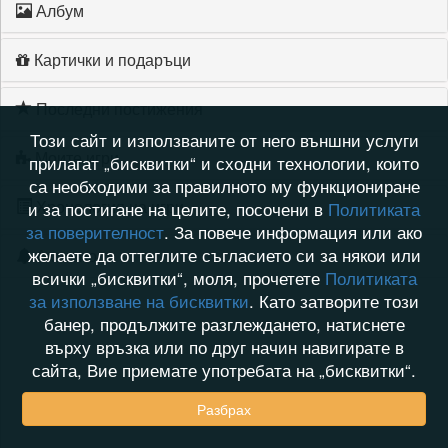
Албум
Картички и подаръци
Последни постижения
Този сайт и използваните от него външни услуги
Моите игри
прилагат „бисквитки“ и сходни технологии, които
са необходими за правилното му функциониране
Хронология на игри
и за постигане на целите, посочени в
Политиката
за поверителност
. За повече информация или ако
желаете да оттеглите съгласието си за някои или
Активност
всички „бисквитки“, моля, прочетете
Политиката
за използване на бисквитки
. Като затворите този
банер, продължите разглеждането, натиснете
върху връзка или по друг начин навигирате в
сайта, Вие приемате употребата на „бисквитки“.
Разбрах