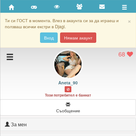
Приятели
Хронология на игри
×
Ти си ГОСТ в момента. Влез в акаунта си за да играеш и
ползваш всички екстри в Djagi.
Активност
Вход
Нямам акаунт
Постижения
68
Подаръците на Aneta_90
Картичките на Aneta_90
Блокирай Aneta_90
Aneta_90
Този потребител е баннат
Съобщение
За мен