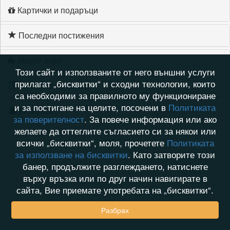
Картички и подаръци
Последни постижения
Моите игри
Този сайт и използваните от него външни услуги
прилагат „бисквитки“ и сходни технологии, които
Хронология на игри
са необходими за правилното му функциониране
и за постигане на целите, посочени в
Политиката
Активност
за поверителност
. За повече информация или ако
желаете да оттеглите съгласието си за някои или
всички „бисквитки“, моля, прочетете
Политиката
за използване на бисквитки
. Като затворите този
банер, продължите разглеждането, натиснете
върху връзка или по друг начин навигирате в
сайта, Вие приемате употребата на „бисквитки“.
Разбрах