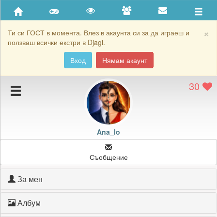
Приятели
Хронология на игри
×
Ти си ГОСТ в момента. Влез в акаунта си за да играеш и
ползваш всички екстри в Djagi.
Активност
Вход
Нямам акаунт
Постижения
30
Подаръците на Ana_Io
Картичките на Ana_Io
Блокирай Ana_Io
Ana_Io
Съобщение
За мен
Албум