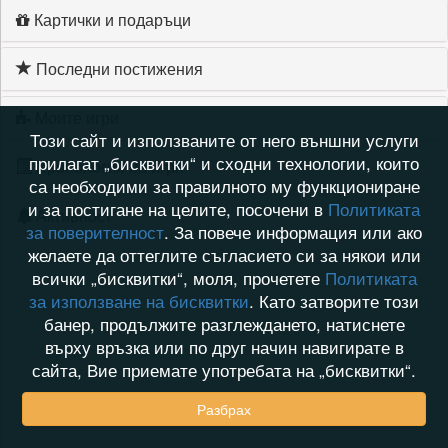
Картички и подаръци
Последни постижения
Моите игри
Този сайт и използваните от него външни услуги
прилагат „бисквитки“ и сходни технологии, които
Хронология на игри
са необходими за правилното му функциониране
и за постигане на целите, посочени в
Политиката
Активност
за поверителност
. За повече информация или ако
желаете да оттеглите съгласието си за някои или
всички „бисквитки“, моля, прочетете
Политиката
за използване на бисквитки
. Като затворите този
банер, продължите разглеждането, натиснете
върху връзка или по друг начин навигирате в
сайта, Вие приемате употребата на „бисквитки“.
Разбрах