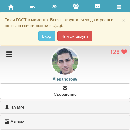
Приятели
Хронология на игри
×
Ти си ГОСТ в момента. Влез в акаунта си за да играеш и
ползваш всички екстри в Djagi.
Активност
Вход
Нямам акаунт
Постижения
128
Подаръците на Alesandro89
Картичките на Alesandro89
Блокирай Alesandro89
Alesandro89
Съобщение
За мен
Албум