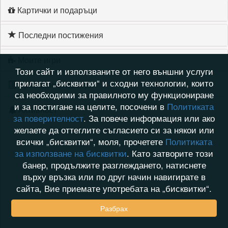
Картички и подаръци
Последни постижения
Моите игри
Този сайт и използваните от него външни услуги
прилагат „бисквитки“ и сходни технологии, които
Хронология на игри
са необходими за правилното му функциониране
и за постигане на целите, посочени в
Политиката
Активност
за поверителност
. За повече информация или ако
желаете да оттеглите съгласието си за някои или
всички „бисквитки“, моля, прочетете
Политиката
за използване на бисквитки
. Като затворите този
банер, продължите разглеждането, натиснете
върху връзка или по друг начин навигирате в
сайта, Вие приемате употребата на „бисквитки“.
Разбрах