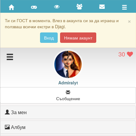
Приятели
Хронология на игри
×
Ти си ГОСТ в момента. Влез в акаунта си за да играеш и
ползваш всички екстри в Djagi.
Активност
Вход
Нямам акаунт
Постижения
30
Подаръците на Admiralyt
Картичките на Admiralyt
Блокирай Admiralyt
Admiralyt
Съобщение
За мен
Албум