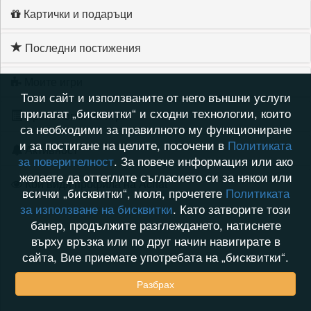
Картички и подаръци
Последни постижения
Моите игри
Този сайт и използваните от него външни услуги
прилагат „бисквитки“ и сходни технологии, които
Хронология на игри
са необходими за правилното му функциониране
и за постигане на целите, посочени в
Политиката
Активност
за поверителност
. За повече информация или ако
желаете да оттеглите съгласието си за някои или
Кой видя профила на Achat
всички „бисквитки“, моля, прочетете
Политиката
за използване на бисквитки
. Като затворите този
банер, продължите разглеждането, натиснете
върху връзка или по друг начин навигирате в
сайта, Вие приемате употребата на „бисквитки“.
Разбрах