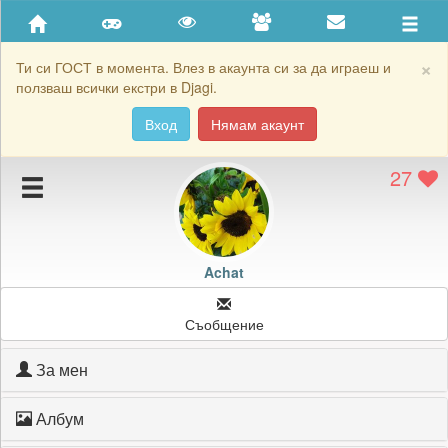
Приятели
Хронология на игри
×
Ти си ГОСТ в момента. Влез в акаунта си за да играеш и
ползваш всички екстри в Djagi.
Активност
Вход
Нямам акаунт
Постижения
27
Подаръците на Achat
Картичките на Achat
Блокирай Achat
Achat
Съобщение
За мен
Албум