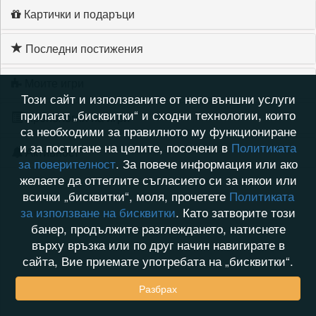
Картички и подаръци
Последни постижения
Моите игри
Този сайт и използваните от него външни услуги
прилагат „бисквитки“ и сходни технологии, които
Хронология на игри
са необходими за правилното му функциониране
и за постигане на целите, посочени в
Политиката
Активност
за поверителност
. За повече информация или ако
желаете да оттеглите съгласието си за някои или
всички „бисквитки“, моля, прочетете
Политиката
за използване на бисквитки
. Като затворите този
банер, продължите разглеждането, натиснете
върху връзка или по друг начин навигирате в
сайта, Вие приемате употребата на „бисквитки“.
Разбрах