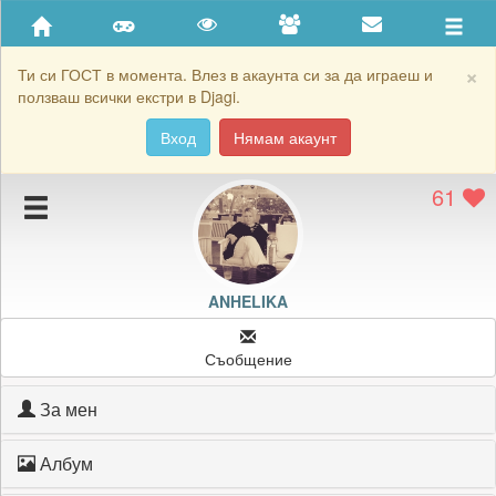
Приятели
Хронология на игри
×
Ти си ГОСТ в момента. Влез в акаунта си за да играеш и
ползваш всички екстри в Djagi.
Активност
Вход
Нямам акаунт
Постижения
61
Подаръците на ANHELIKA
Картичките на ANHELIKA
Блокирай ANHELIKA
ANHELIKA
Съобщение
За мен
Албум