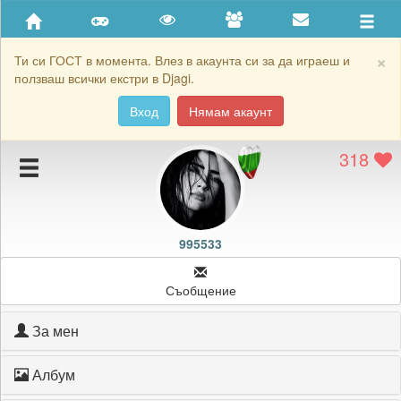
Приятели
Хронология на игри
×
Ти си ГОСТ в момента. Влез в акаунта си за да играеш и
ползваш всички екстри в Djagi.
Активност
Вход
Нямам акаунт
Постижения
318
Подаръците на 995533
Картичките на 995533
Блокирай 995533
995533
Съобщение
За мен
Албум