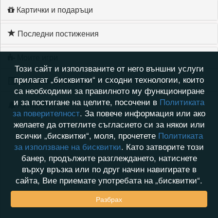
Картички и подаръци
Последни постижения
Моите игри
Този сайт и използваните от него външни услуги
прилагат „бисквитки“ и сходни технологии, които
Хронология на игри
са необходими за правилното му функциониране
и за постигане на целите, посочени в
Политиката
Активност
за поверителност
. За повече информация или ако
желаете да оттеглите съгласието си за някои или
всички „бисквитки“, моля, прочетете
Политиката
за използване на бисквитки
. Като затворите този
банер, продължите разглеждането, натиснете
върху връзка или по друг начин навигирате в
сайта, Вие приемате употребата на „бисквитки“.
Разбрах