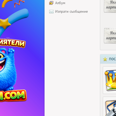
Ня
Албум
карт
Изпрати съобщение
Ня
карт
ПОС