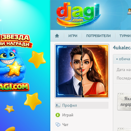
ИГРИ
ПОТРЕБИТЕЛИ
ТУРНИ
НАЧАЛО
djagi.com
4ukalec
• обича
Дата на
Последн
Ня
пода
Профил
Играй
Чат