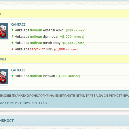
а
САНТАСЕ
4ukaleca
победи
Aksenai Asko
+(800 чипове)
4ukaleca
победи
djanirodari
+(8,000 чипове)
4ukaleca
победи
mexicoboy
+(4,000 чипове)
4ukaleca
загуби от
iIRIS
(-1,000 чипове)
густ
САНТАСЕ
4ukaleca
победи
ineavan
+(1,600 чипове)
 ВИДИШ ПЪЛНАТА ХРОНОЛОГИЯ НА ИЗИГРАНИТЕ ИГРИ, ТРЯБВА ДА СИ РЕГИСТРИРАН
ДА СЕ РЕГИСТРИРАШ ОТ ТУК »
ИВНОСТ