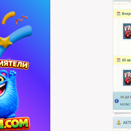
Вчер
05 ав
ЗА ДА
МОЖЕ 
АКТ