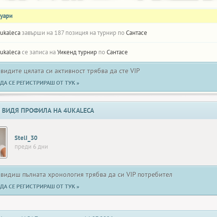
нуари
ukaleca
завърши на 187 позиция на турнир по
Сантасе
ukaleca
се записа на
Уикенд турнир
по
Сантасе
 видите цялата си активност трябва да сте VIP
ДА СЕ РЕГИСТРИРАШ ОТ ТУК »
 ВИДЯ ПРОФИЛА НА 4UKALECA
StelI_30
преди 6 дни
 видиш пълната хронология трябва да си VIP потребител
ДА СЕ РЕГИСТРИРАШ ОТ ТУК »