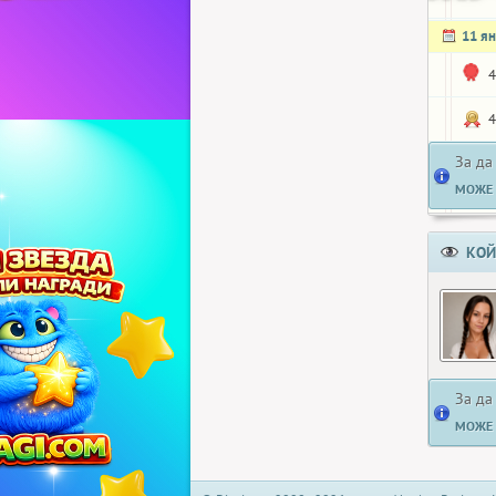
11 я
4
4
За да
МОЖЕ 
КОЙ
За да
МОЖЕ 