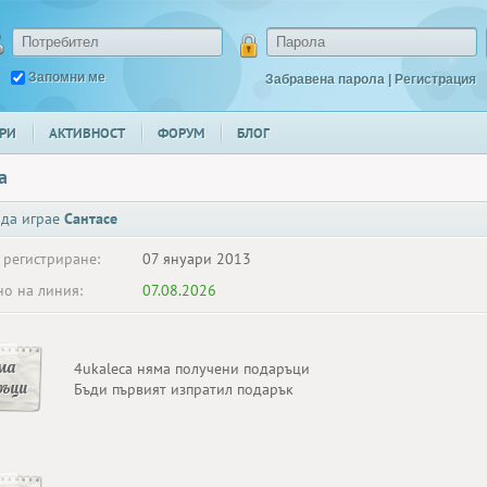
Запомни ме
Забравена парола
|
Регистрация
РИ
АКТИВНОСТ
ФОРУМ
БЛОГ
a
 да играе
Сантасе
 регистриране:
07 януари 2013
о на линия:
07.08.2026
ма
4ukaleca няма получени подаръци
ръци
Бъди първият изпратил подарък