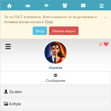
Приятели
Хронология на игри
×
Ти си ГОСТ в момента. Влез в акаунта си за да играеш и
ползваш всички екстри в Djagi.
Активност
Вход
Нямам акаунт
Постижения
0
Подаръците на 4oparaa
Картичките на 4oparaa
Блокирай 4oparaa
4oparaa
Съобщение
За мен
Албум