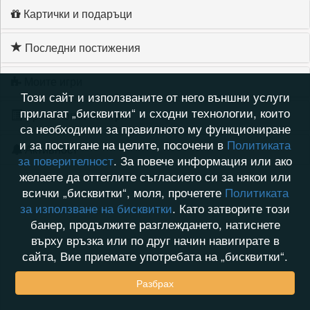
Картички и подаръци
Последни постижения
Моите игри
Този сайт и използваните от него външни услуги
прилагат „бисквитки“ и сходни технологии, които
Хронология на игри
са необходими за правилното му функциониране
и за постигане на целите, посочени в
Политиката
Активност
за поверителност
. За повече информация или ако
желаете да оттеглите съгласието си за някои или
всички „бисквитки“, моля, прочетете
Политиката
за използване на бисквитки
. Като затворите този
банер, продължите разглеждането, натиснете
върху връзка или по друг начин навигирате в
сайта, Вие приемате употребата на „бисквитки“.
Разбрах