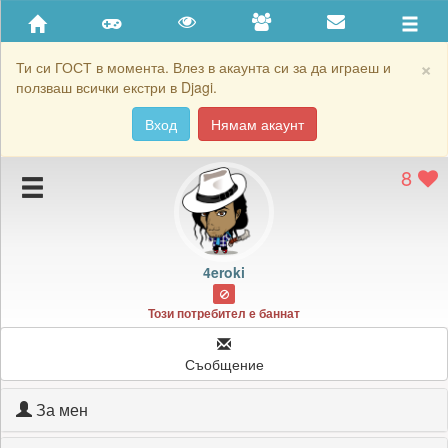
Приятели
Хронология на игри
×
Ти си ГОСТ в момента. Влез в акаунта си за да играеш и
ползваш всички екстри в Djagi.
Активност
Вход
Нямам акаунт
Постижения
8
Подаръците на 4eroki
Картичките на 4eroki
Блокирай 4eroki
4eroki
Този потребител е баннат
Съобщение
За мен