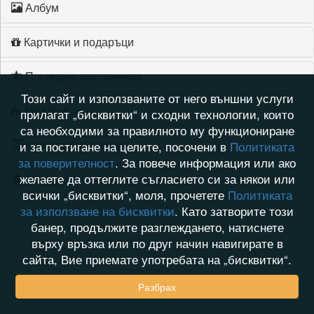
Албум
Картички и подаръци
Последни постижения
Този сайт и използваните от него външни услуги
Моите игри
прилагат „бисквитки“ и сходни технологии, които
са необходими за правилното му функциониране
Хронология на игри
и за постигане на целите, посочени в
Политиката
за поверителност
. За повече информация или ако
желаете да оттеглите съгласието си за някои или
Активност
всички „бисквитки“, моля, прочетете
Политиката
за използване на бисквитки
. Като затворите този
банер, продължите разглеждането, натиснете
върху връзка или по друг начин навигирате в
сайта, Вие приемате употребата на „бисквитки“.
Разбрах