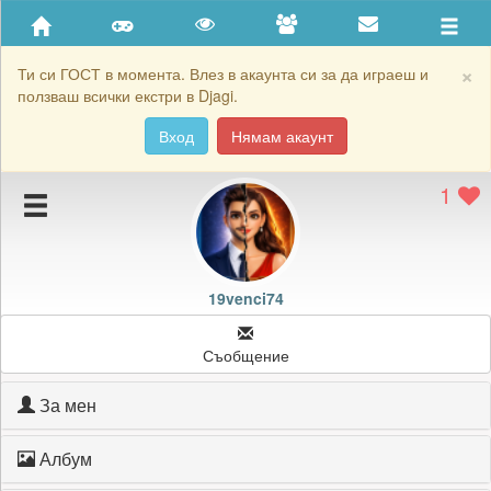
Приятели
Хронология на игри
×
Ти си ГОСТ в момента. Влез в акаунта си за да играеш и
ползваш всички екстри в Djagi.
Активност
Вход
Нямам акаунт
Постижения
1
Подаръците на 19venci74
Картичките на 19venci74
Блокирай 19venci74
19venci74
Съобщение
За мен
Албум