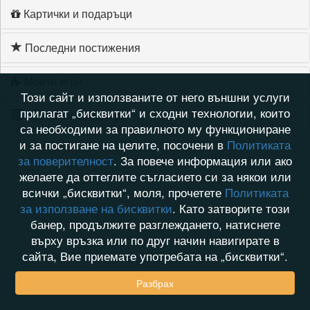
Картички и подаръци
Последни постижения
Моите игри
Този сайт и използваните от него външни услуги
прилагат „бисквитки“ и сходни технологии, които
Хронология на игри
са необходими за правилното му функциониране
и за постигане на целите, посочени в
Политиката
за поверителност
. За повече информация или ако
желаете да оттеглите съгласието си за някои или
всички „бисквитки“, моля, прочетете
Политиката
за използване на бисквитки
. Като затворите този
банер, продължите разглеждането, натиснете
върху връзка или по друг начин навигирате в
сайта, Вие приемате употребата на „бисквитки“.
Разбрах