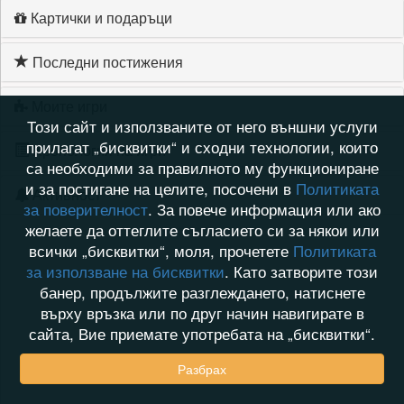
Картички и подаръци
Последни постижения
Моите игри
Този сайт и използваните от него външни услуги
прилагат „бисквитки“ и сходни технологии, които
Хронология на игри
са необходими за правилното му функциониране
и за постигане на целите, посочени в
Политиката
Активност
за поверителност
. За повече информация или ако
желаете да оттеглите съгласието си за някои или
всички „бисквитки“, моля, прочетете
Политиката
за използване на бисквитки
. Като затворите този
банер, продължите разглеждането, натиснете
върху връзка или по друг начин навигирате в
сайта, Вие приемате употребата на „бисквитки“.
Разбрах