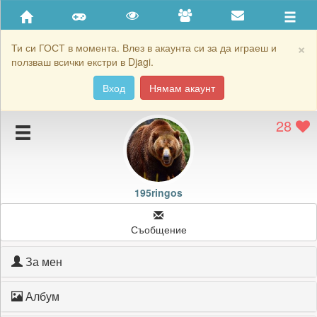
Приятели
Хронология на игри
×
Ти си ГОСТ в момента. Влез в акаунта си за да играеш и
ползваш всички екстри в Djagi.
Активност
Вход
Нямам акаунт
Постижения
28
Подаръците на 195ringos
Картичките на 195ringos
Блокирай 195ringos
195ringos
Съобщение
За мен
Албум