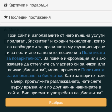
Картички и подаръци
Последни постижения
Моите игри
Този сайт и използваните от него външни услуги
прилагат „бисквитки“ и сходни технологии, които
Хронология на игри
са необходими за правилното му функциониране
и за постигане на целите, посочени в
Политиката
Активност
за поверителност
. За повече информация или ако
желаете да оттеглите съгласието си за някои или
всички „бисквитки“, моля, прочетете
Политиката
за използване на бисквитки
. Като затворите този
банер, продължите разглеждането, натиснете
върху връзка или по друг начин навигирате в
сайта, Вие приемате употребата на „бисквитки“.
Разбрах