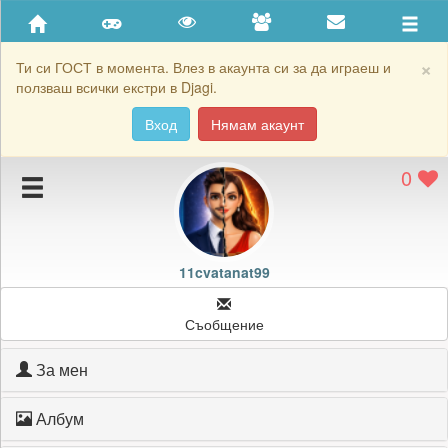
Приятели
Хронология на игри
×
Ти си ГОСТ в момента. Влез в акаунта си за да играеш и
ползваш всички екстри в Djagi.
Активност
Вход
Нямам акаунт
Постижения
0
Подаръците на 11cvatanat99
Картичките на 11cvatanat99
Блокирай 11cvatanat99
11cvatanat99
Съобщение
За мен
Албум