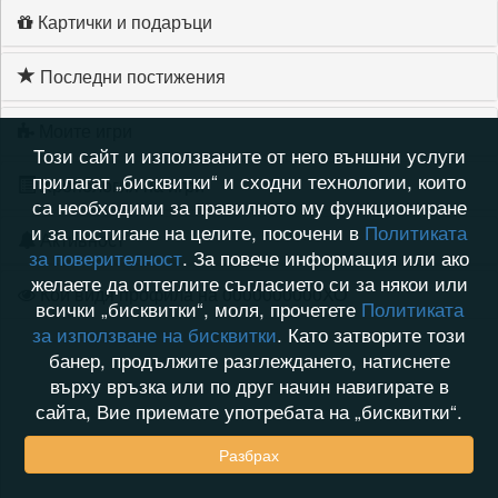
Картички и подаръци
Последни постижения
Моите игри
Този сайт и използваните от него външни услуги
прилагат „бисквитки“ и сходни технологии, които
Хронология на игри
са необходими за правилното му функциониране
и за постигане на целите, посочени в
Политиката
Активност
за поверителност
. За повече информация или ако
желаете да оттеглите съгласието си за някои или
Кой видя профила на 0000000000XO
всички „бисквитки“, моля, прочетете
Политиката
за използване на бисквитки
. Като затворите този
банер, продължите разглеждането, натиснете
върху връзка или по друг начин навигирате в
сайта, Вие приемате употребата на „бисквитки“.
Разбрах