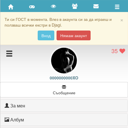
Приятели
Хронология на игри
×
Ти си ГОСТ в момента. Влез в акаунта си за да играеш и
ползваш всички екстри в Djagi.
Активност
Вход
Нямам акаунт
Постижения
35
Подаръците на 0000000000XO
Картичките на 0000000000XO
Блокирай 0000000000XO
0000000000XO
Съобщение
За мен
Албум