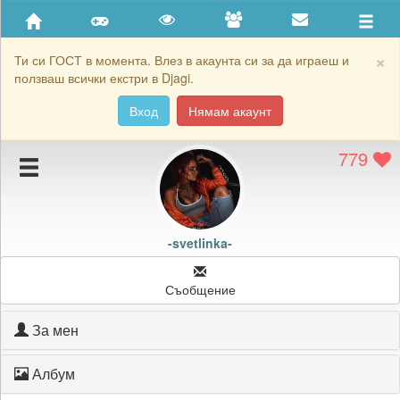
Приятели
Хронология на игри
×
Ти си ГОСТ в момента. Влез в акаунта си за да играеш и
ползваш всички екстри в Djagi.
Активност
Вход
Нямам акаунт
Постижения
779
Подаръците на -svetlinka-
Картичките на -svetlinka-
Блокирай -svetlinka-
-svetlinka-
Съобщение
За мен
Албум