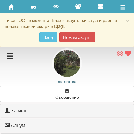
Приятели
Хронология на игри
×
Ти си ГОСТ в момента. Влез в акаунта си за да играеш и
ползваш всички екстри в Djagi.
Активност
Вход
Нямам акаунт
Постижения
88
Подаръците на -marinova-
Картичките на -marinova-
Блокирай -marinova-
-marinova-
Съобщение
За мен
Албум