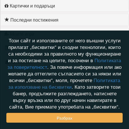
Картички и подаръци
Последни постижения
Моите игри
Този сайт и използваните от него външни услуги
прилагат „бисквитки“ и сходни технологии, които
Хронология на игри
са необходими за правилното му функциониране
и за постигане на целите, посочени в
Политиката
Активност
за поверителност
. За повече информация или ако
желаете да оттеглите съгласието си за някои или
всички „бисквитки“, моля, прочетете
Политиката
за използване на бисквитки
. Като затворите този
банер, продължите разглеждането, натиснете
върху връзка или по друг начин навигирате в
сайта, Вие приемате употребата на „бисквитки“.
Разбрах