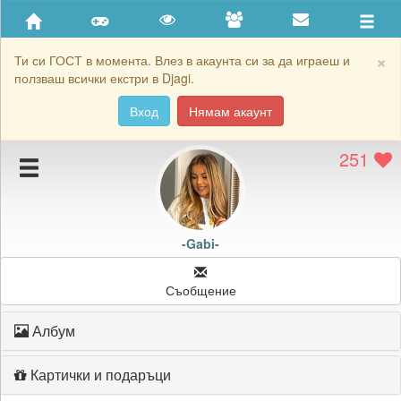
Приятели
Хронология на игри
×
Ти си ГОСТ в момента. Влез в акаунта си за да играеш и
ползваш всички екстри в Djagi.
Активност
Вход
Нямам акаунт
Постижения
251
Подаръците на -Gabi-
Картичките на -Gabi-
Блокирай -Gabi-
-Gabi-
Съобщение
Албум
Картички и подаръци