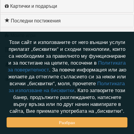
Картички и подаръци
Последни постижения
Моите игри
Този сайт и използваните от него външни услуги
прилагат „бисквитки“ и сходни технологии, които
Хронология на игри
са необходими за правилното му функциониране
и за постигане на целите, посочени в
Политиката
Активност
за поверителност
. За повече информация или ако
желаете да оттеглите съгласието си за някои или
Кой видя профила на --MUSS--
всички „бисквитки“, моля, прочетете
Политиката
за използване на бисквитки
. Като затворите този
банер, продължите разглеждането, натиснете
върху връзка или по друг начин навигирате в
сайта, Вие приемате употребата на „бисквитки“.
Разбрах