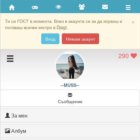
Приятели
Хронология на игри
×
Ти си ГОСТ в момента. Влез в акаунта си за да играеш и
ползваш всички екстри в Djagi.
Активност
Вход
Нямам акаунт
Постижения
290
Подаръците на --MUSS--
Картичките на --MUSS--
Блокирай --MUSS--
--MUSS--
Съобщение
За мен
Албум